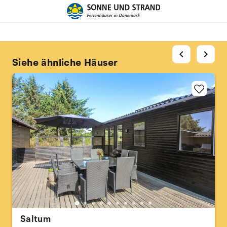
chevron_left
chevron_right
Siehe ähnliche Häuser
Saltum