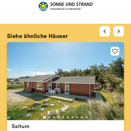
chevron_left
chevron_right
Siehe ähnliche Häuser
Saltum