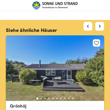
chevron_left
chevron_right
Siehe ähnliche Häuser
Grönhöj