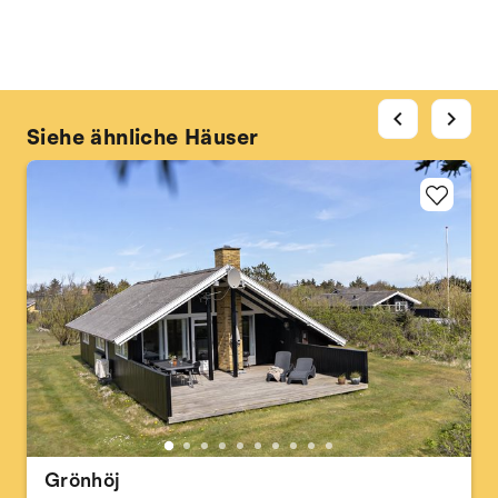
chevron_left
chevron_right
Siehe ähnliche Häuser
Grönhöj