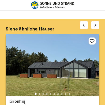
chevron_left
chevron_right
Siehe ähnliche Häuser
Grönhöj