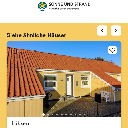
chevron_left
chevron_right
Siehe ähnliche Häuser
Lökken