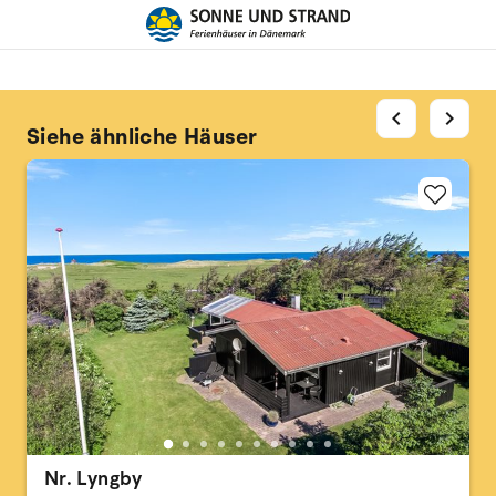
chevron_left
chevron_right
Siehe ähnliche Häuser
Nr. Lyngby