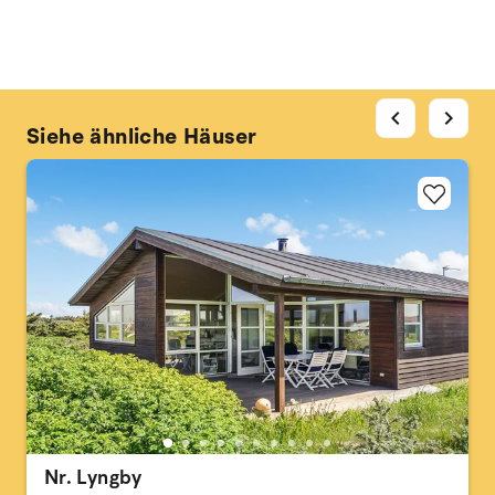
chevron_left
chevron_right
Siehe ähnliche Häuser
Nr. Lyngby