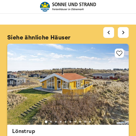
chevron_left
chevron_right
Siehe ähnliche Häuser
Lönstrup