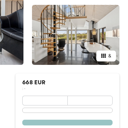
&
668 EUR
: -