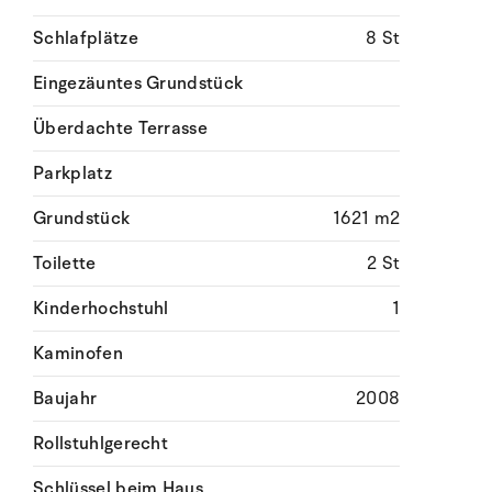
Schlafplätze
8 St
Eingezäuntes Grundstück
Überdachte Terrasse
Parkplatz
Grundstück
1621 m2
Toilette
2 St
Kinderhochstuhl
1
Kaminofen
Baujahr
2008
Rollstuhlgerecht
Schlüssel beim Haus