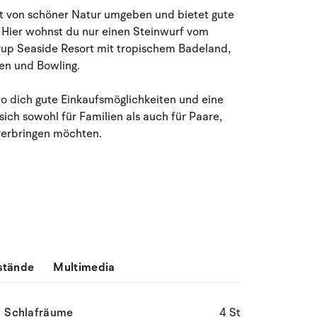
August 2026
ist von schöner Natur umgeben und bietet gute
 Hier wohnst du nur einen Steinwurf vom
Mo
Di
Mi
Do
Fr
Sa
So
rup Seaside Resort mit tropischem Badeland,
27
28
29
30
31
1
2
31
en und Bowling.
3
4
5
7
8
9
32
6
wo dich gute Einkaufsmöglichkeiten und eine
ich sowohl für Familien als auch für Paare,
verbringen möchten.
10
11
12
13
14
15
16
33
17
18
19
20
21
22
23
34
24
25
26
27
28
29
30
35
31
1
2
3
4
5
6
36
stände
Multimedia
Schlafräume
4 St