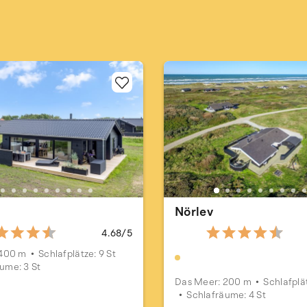
Nörlev
4.68/5
 400 m
Schlafplätze: 9 St
ume: 3 St
Das Meer: 200 m
Schlafplät
Schlafräume: 4 St