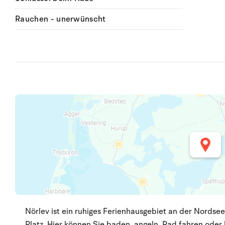
Rauchen - unerwünscht
Nörlev ist ein ruhiges Ferienhausgebiet an der Nordse
Platz. Hier können Sie baden, angeln, Rad fahren ode