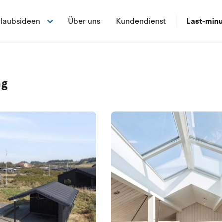
laubsideen
Über uns
Kundendienst
Last-min
ng