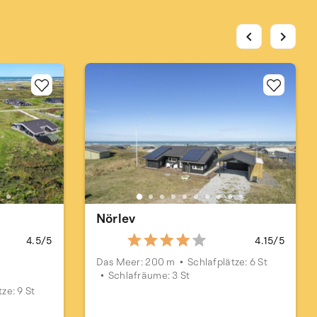
chevron_left
chevron_right
Nörlev
4.5/5
4.15/5
Das Meer: 200 m
Schlafplätze: 6 St
Schlafräume: 3 St
ze: 9 St