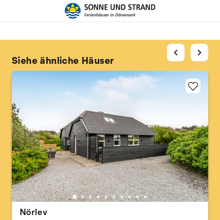
chevron_left
chevron_right
Siehe ähnliche Häuser
Nörlev