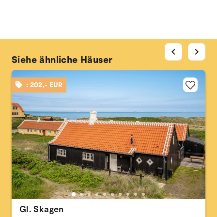
chevron_left
chevron_right
Siehe ähnliche Häuser
: 202,- EUR
Gl. Skagen