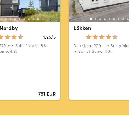
 Nordby
Lökken
4.25/5
575 m
Schlafplätze: 8 St
Das Meer: 200 m
Schlafplät
ume: 4 St
Schlafräume: 4 St
751 EUR