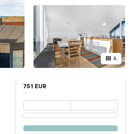
&
751 EUR
: -