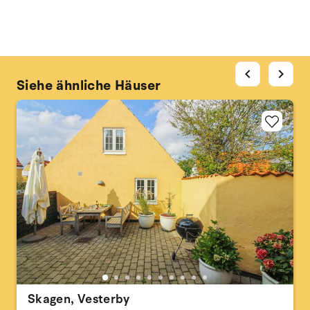
chevron_left
chevron_right
Siehe ähnliche Häuser
Skagen, Vesterby