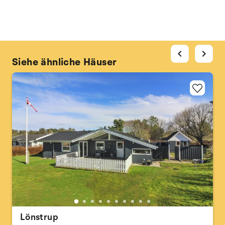
chevron_left
chevron_right
Siehe ähnliche Häuser
Lönstrup