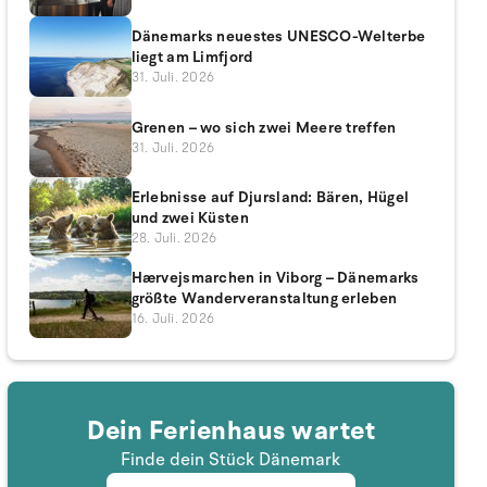
Dänemarks neuestes UNESCO-Welterbe
liegt am Limfjord
31. Juli. 2026
Grenen – wo sich zwei Meere treffen
31. Juli. 2026
Erlebnisse auf Djursland: Bären, Hügel
und zwei Küsten
28. Juli. 2026
Hærvejsmarchen in Viborg – Dänemarks
größte Wanderveranstaltung erleben
16. Juli. 2026
Dein Ferienhaus wartet
Finde dein Stück Dänemark