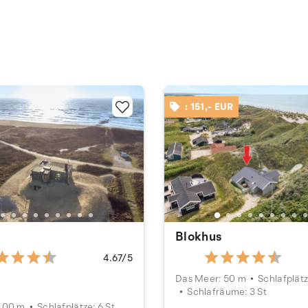
: 151,- EUR
Blokhus
4.67/5
Das Meer: 50 m
Schlafplätz
Schlafräume: 3 St
100 m
Schlafplätze: 6 St