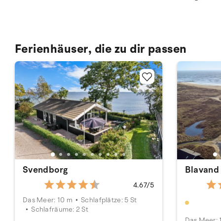
Ferienhäuser, die zu dir passen
Svendborg
Blavand
4.67/5
Das Meer: 10 m
Schlafplätze: 5 St
Schlafräume: 2 St
Das Meer: 