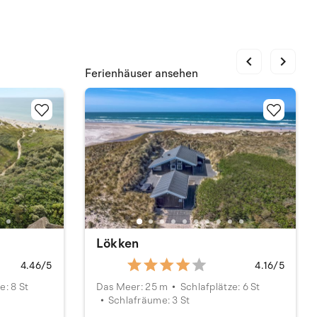
chevron_left
chevron_right
Ferienhäuser ansehen
Lökken
4.46/5
4.16/5
e: 8 St
Das Meer: 25 m
Schlafplätze: 6 St
Schlafräume: 3 St