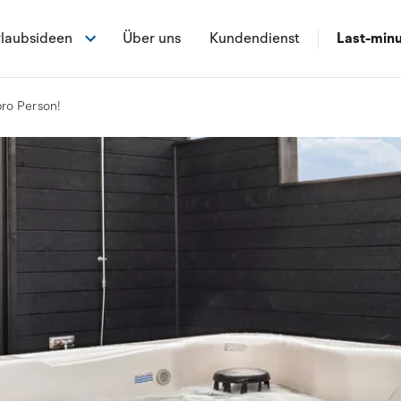
laubsideen
Über uns
Kundendienst
Last-min
pro Person!