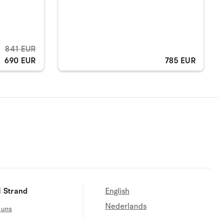
841 EUR
690 EUR
785 EUR
 Strand
English
Nederlands
 uns