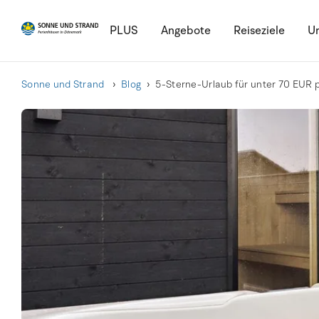
PLUS
Angebote
Reiseziele
Ur
Sonne und Strand
Blog
5-Sterne-Urlaub für unter 70 EUR 