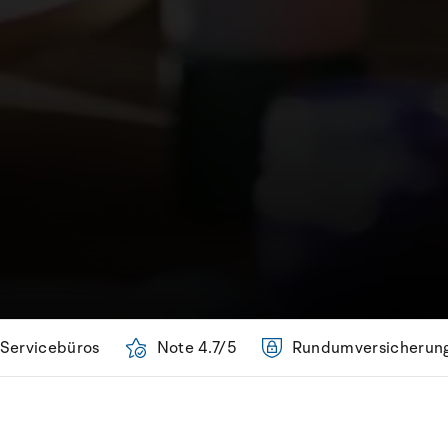
 Servicebüros
Note 4.7/5
Rundumversicherun