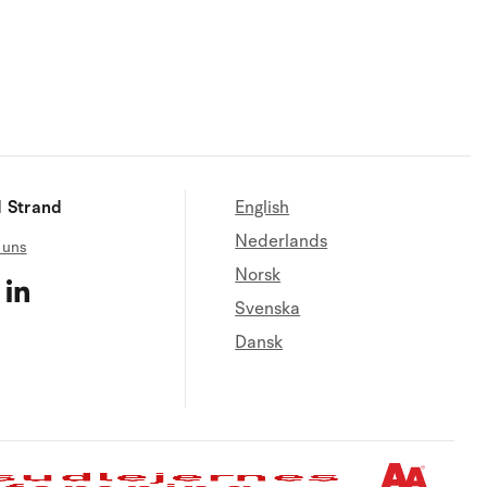
 Strand
English
Nederlands
 uns
Norsk
Svenska
Dansk