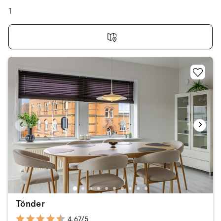
1
Tönder
4.67/5